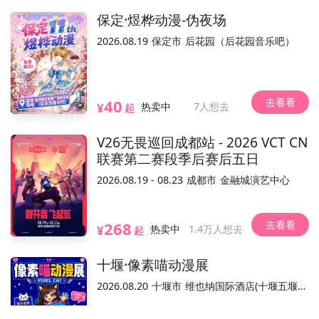
九龙新蒲岗彩虹道212号THE BURROW 1楼
位置
保定·煜桦动漫-伪夜场
2026.08.19
保定市
后花园（后花园音乐吧）
不可退
电子票/兑换票
参展嘉宾(2)
全部
去看看
40
¥
热卖中
7人想去
起
V26无畏巡回成都站 - 2026 VCT CN
联赛第二赛段季后赛后五日
Unidots
mizuki瑞葵
2026.08.19 - 08.23
成都市
金融城演艺中心
去看看
268
内场票
¥
热卖中
1.4万人想去
起
会场兑换
香港场限定周边·5月22日12：
仅作为本活动票务销售平台，活动内容和合规手续由主办方负责。
温馨
十堰·像素喵动漫展
00开售
2026.08.20
十堰市
维也纳国际酒店(十堰五堰步行街店)
已结束