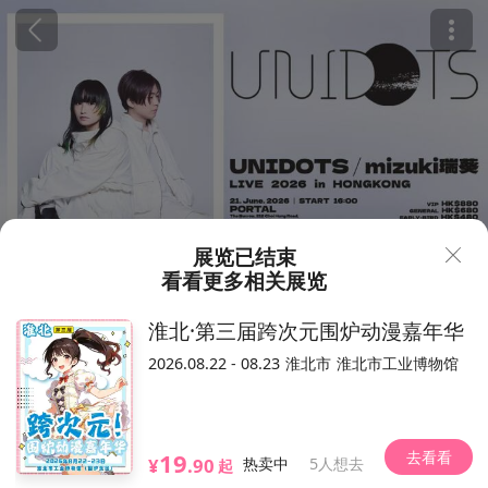
展览已结束
看看更多相关展览
430
780
¥
淮北·第三届跨次元围炉动漫嘉年华
香港·UNIDOTS/mizuki瑞葵 L
2026.08.22 - 08.23
淮北市
淮北市工业博物馆
IVE 2026 in HONGKONG
128人想去
2026.06.21（以现场为准）
去看看
19
Portal
¥
.90
热卖中
5人想去
起