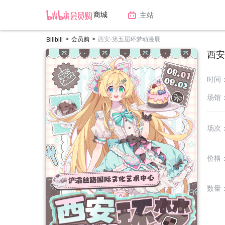
商城
主站
>
会员购
>
西安·第五届环梦动漫展
Bilibili
西安
时间
场馆
场次
价格
数量