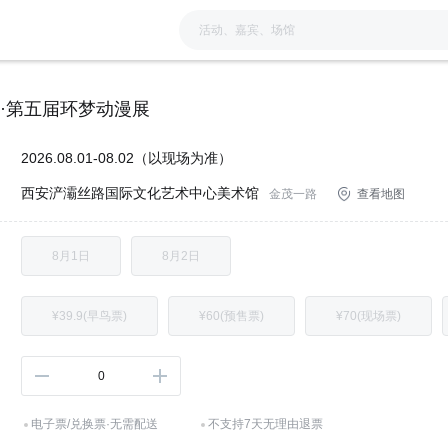
·第五届环梦动漫展
：
2026.08.01-08.02（以现场为准）
西安浐灞丝路国际文化艺术中心美术馆
：
金茂一路
查看地图
：
8月1日
8月2日
：
¥39.9(早鸟票)
¥60(预售票)
¥70(现场票)
：
0
电子票/兑换票·无需配送
不支持7天无理由退票