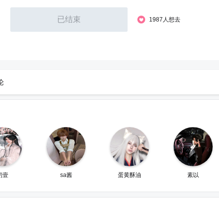
已结束
1987人想去
论
初壹
sa酱
蛋黄酥油
素以