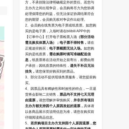
方，不承担除法律明确规定外的责任。若您与
主办方之间出现争议，会员购将尽力为您协调
处理保障您的利益，但无法保证协调结果符合
您的期望，会员购无权对争议作出处理。
2、会员购在线售票为电子票或纸质票。如您购
买的是电子票，入场时请在bilibili APP中的
【订单中心】打开电子票检票入场
（部分活动
需兑换实体票入场）；电子票不得转售，
请在
正规途径购买；
电子票截图无法入场。
如您购
买的是纸质票，
需在购票时填写准确配送信
息，
纸质票将在活动开始之前寄出，邮费由用
户承担；因纸质票的特殊性，
遗失不补且无法
挂失，
请您保管好购买到的票品。
3、部分活动不提供现场售票服务，请您提前购
买。
4、因票品具有稀缺性和时效性的特点，一旦退
货将会影响二次销售，
票品均不支持七天无理
由退票，
请您理解并审慎购买，
并非所有项目
主办方都支持因个人原因发起的退票，
具体请
以各商品展示页说明信息为准，请您在购买前
仔细阅读商品信息。
5、
若所购项目主办方支持因个人原因退票，您