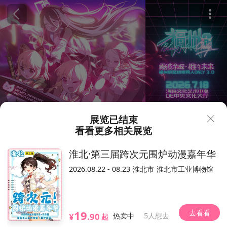
展览已结束
看看更多相关展览
78
118
¥
淮北·第三届跨次元围炉动漫嘉年华
福州·蔚蓝档案同人only3.0·霓
2026.08.22 - 08.23
淮北市
淮北市工业博物馆
波余晖
291人想去
2026.07.18（以现场为准）
去看看
19
福州海峡文化艺术中心
¥
.90
热卖中
5人想去
起