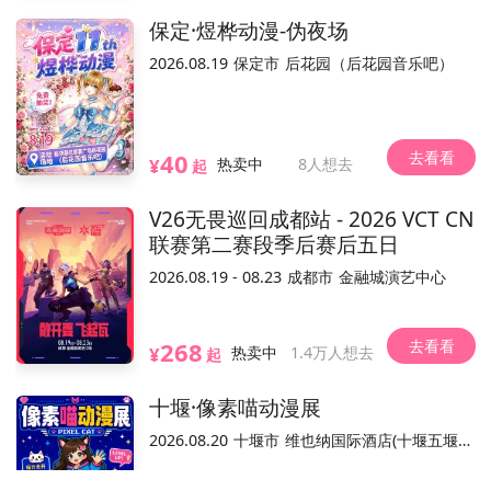
南江滨东大道
位置
保定·煜桦动漫-伪夜场
2026.08.19
保定市
后花园（后花园音乐吧）
不可退
可换票
可转赠
电子票/兑换票
参展嘉宾(5)
全部
去看看
40
¥
热卖中
8人想去
起
V26无畏巡回成都站 - 2026 VCT CN
联赛第二赛段季后赛后五日
苏枕袖
Xie阿钟
燕砸
SH
izzy
2026.08.19 - 08.23
成都市
金融城演艺中心
去看看
268
活动介绍
¥
热卖中
1.4万人想去
起
福州·蔚蓝档案only3.0·霓波余晖
售平台，活动内容和合规手续由主办方负责。
温馨提示：本平台仅作为本
十堰·像素喵动漫展
—————————
2026.08.20
十堰市
维也纳国际酒店(十堰五堰步行街店)
“姐姐，你又在想什么奇奇怪怪的东西呀，难道说新游戏的
已结束
剧本有着落了？”