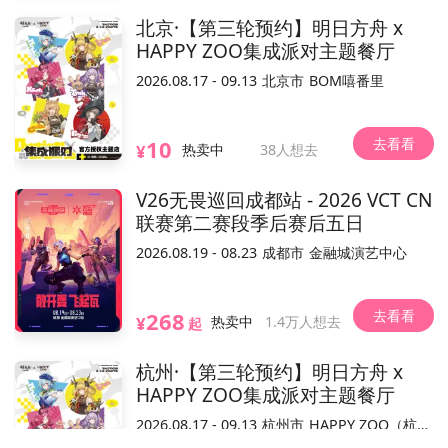
安德门大街57号2楼
位置
北京·【第三轮预约】明日方舟 x
HAPPY ZOO集成派对主题餐厅
不可退
可换票
实名制
电子票/兑换票
2026.08.17 - 09.13
北京市
BOM嘻番里
场贩
去看看
10
¥
热卖中
38人想去
会场兑换
嘉宾签售特典会预约(同嘉宾
重复预约会被退票)
V26无畏巡回成都站 - 2026 VCT CN
购票后可买
联赛第二赛段季后赛后五日
2026.08.19 - 08.23
成都市
金融城演艺中心
已结束
去购买
去看看
268
¥
热卖中
1.4万人想去
起
活动介绍
销售平台，活动内容和合规手续由主办方负责。
温馨提示：本平台仅作
杭州·【第三轮预约】明日方舟 x
HAPPY ZOO集成派对主题餐厅
已结束
2026.08.17 - 09.13
杭州市
HAPPY ZOO（杭州工联CC店）