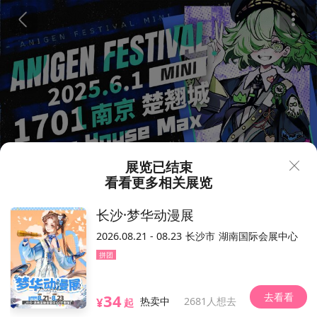
展览已结束
看看更多相关展览
280
580
¥
长沙·梦华动漫展
南京·ANIGEN FESTIVAL MIN
2026.08.21 - 08.23
长沙市
湖南国际会展中心
I
235人想去
拼团
2025.06.01（以现场为准）
去看看
34
1701Max Livehouse
¥
热卖中
2681人想去
起