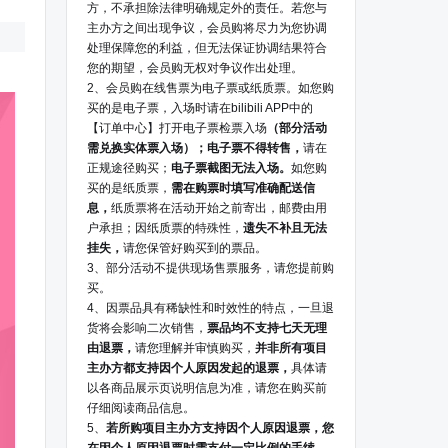
方，不承担除法律明确规定外的责任。若您与
主办方之间出现争议，会员购将尽力为您协调
处理保障您的利益，但无法保证协调结果符合
您的期望，会员购无权对争议作出处理。
2、会员购在线售票为电子票或纸质票。如您购
买的是电子票，入场时请在bilibili APP中的
【订单中心】打开电子票检票入场
（部分活动
需兑换实体票入场）；电子票不得转售，
请在
正规途径购买；
电子票截图无法入场。
如您购
买的是纸质票，
需在购票时填写准确配送信
息，
纸质票将在活动开始之前寄出，邮费由用
户承担；因纸质票的特殊性，
遗失不补且无法
挂失，
请您保管好购买到的票品。
3、部分活动不提供现场售票服务，请您提前购
买。
4、因票品具有稀缺性和时效性的特点，一旦退
货将会影响二次销售，
票品均不支持七天无理
由退票，
请您理解并审慎购买，
并非所有项目
主办方都支持因个人原因发起的退票，
具体请
以各商品展示页说明信息为准，请您在购买前
仔细阅读商品信息。
5、
若所购项目主办方支持因个人原因退票，您