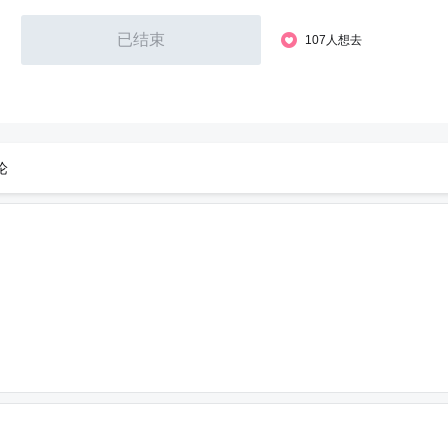
已结束
107人想去
论