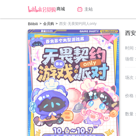
商城
主站
>
会员购
>
西安·无畏契约同人only
Bilibili
西安
时间
场馆
场次
价格
数量