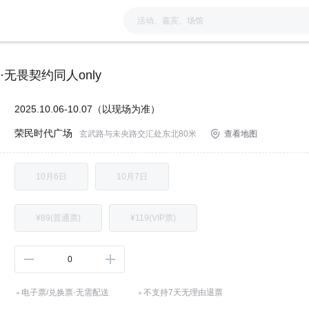
·无畏契约同人only
：
2025.10.06-10.07（以现场为准）
荣民时代广场
：
玄武路与未央路交汇处东北80米
查看地图
：
10月6日
10月7日
：
¥89(普通票)
¥119(VIP票)
：
0
电子票/兑换票·无需配送
不支持7天无理由退票