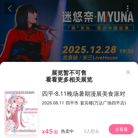
展览暂不可售
看看更多相关展览
380
680
¥
四平·8.11晚场暑期漫展美食派对
北京·迷悠奈_MIYUNA“我”乐队专场（取
2026.08.11
四平市
宴宾楼(万达广场四平店)
消）
23人想去
2025.12.28（以现场为准）
东三LIVE乐游园
去看看
45
¥
热卖中
5人想去
起
霄云路35号[6-5]19一层(即:东信广场1层)
位置