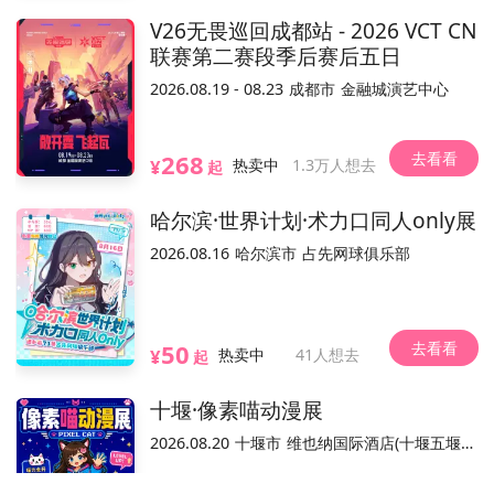
V26无畏巡回成都站 - 2026 VCT CN
联赛第二赛段季后赛后五日
不可退
实名制
电子票/兑换票
2026.08.19 - 08.23
成都市
金融城演艺中心
活动取消
1条通知
去看看
268
¥
热卖中
1.3万人想去
起
活动介绍
哈尔滨·世界计划·术力口同人only展
2026.08.16
哈尔滨市
占先网球俱乐部
去看看
50
¥
热卖中
41人想去
起
本活动票务销售平台，活动内容和合规手续由主办方负责。
温馨提示：
十堰·像素喵动漫展
2026.08.20
十堰市
维也纳国际酒店(十堰五堰步行街店)
不可售