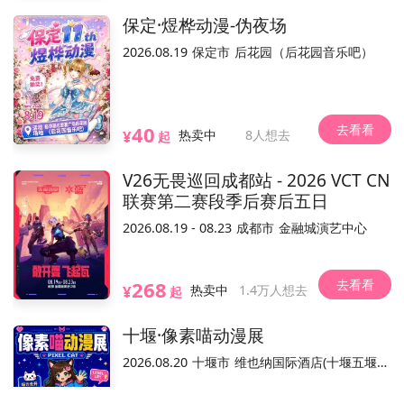
保定·煜桦动漫-伪夜场
2026.08.19
保定市
后花园（后花园音乐吧）
条件退(可自助)
电子票/兑换票
活动介绍
去看看
40
¥
热卖中
8人想去
起
公告: 10月1日-7日已经购买平日秋季平日票（90元）的用
户，需要现场补票20元方可入场。
V26无畏巡回成都站 - 2026 VCT CN
联赛第二赛段季后赛后五日
展览信息
2026.08.19 - 08.23
成都市
金融城演艺中心
展览日期
：2018年7月27日（周五）-2018年10月7日（周
日）（每周一闭馆）
去看看
268
开馆时间
：11:00~19:00（18:00最终入场，当日票18：00
¥
热卖中
1.4万人想去
起
为止结束）
平台，活动内容和合规手续由主办方负责。
温馨提示：本平台仅作为本活
十堰·像素喵动漫展
展览地点
：上海当代艺术博物馆Power Station of Art（上
海市黄浦区花园港路200号）
2026.08.20
十堰市
维也纳国际酒店(十堰五堰步行街店)
已结束
票务详情
：