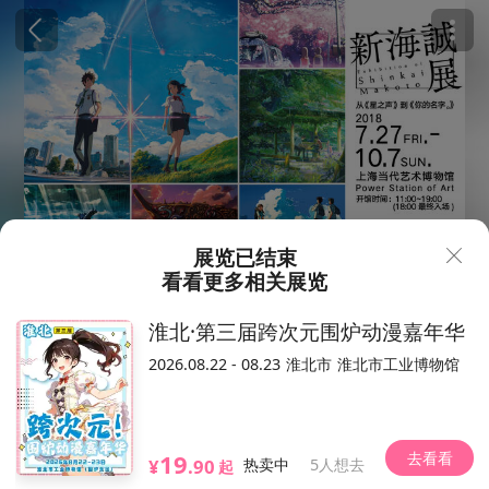
展览已结束
看看更多相关展览
70
680
¥
淮北·第三届跨次元围炉动漫嘉年华
新海诚展 从《星之声》到《你的名字》
2026.08.22 - 08.23
淮北市
淮北市工业博物馆
上海站
1.5万人想去
2018.07.27-10.07（以现场为准）
上海当代艺术博物馆
去看看
19
¥
.90
热卖中
5人想去
起
黄浦区花园港路200号上海当代艺术博物馆
位置