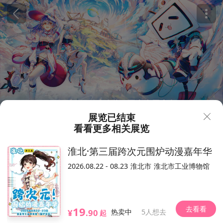
展览已结束
看看更多相关展览
98
450
¥
淮北·第三届跨次元围炉动漫嘉年华
上海·BilibiliWorld 2020
2026.08.22 - 08.23
淮北市
淮北市工业博物馆
24.2万人想去
2020.08.07-08.09（以现场为准）
国家会展中心
去看看
19
崧泽大道333号
位置
¥
.90
热卖中
5人想去
起