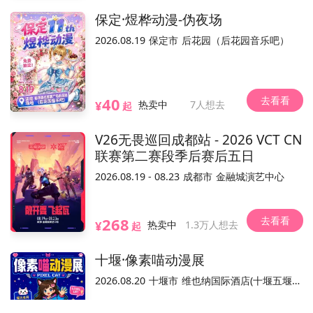
保定·煜桦动漫-伪夜场
不可退
实名制
电子票/兑换票
2026.08.19
保定市
后花园（后花园音乐吧）
6.26-7.2购票抽奖活动中奖名单公布
3条通知
去看看
40
¥
热卖中
7人想去
起
场贩（16）
全部
V26无畏巡回成都站 - 2026 VCT CN
联赛第二赛段季后赛后五日
2026.08.19 - 08.23
成都市
金融城演艺中心
购票后可买
购票后可买
购票后可买
去看看
268
会场兑换
BW2020
会场兑换
BW2020
会场兑换
BW2020
¥
热卖中
1.3万人想去
起
主题应援帽
主题帆布包
主题文件夹
主
活动票务销售平台，活动内容和合规手续由主办方负责。
温馨提示：本
已结束
已结束
已结束
去购买
去购买
去购买
十堰·像素喵动漫展
2026.08.20
十堰市
维也纳国际酒店(十堰五堰步行街店)
已结束