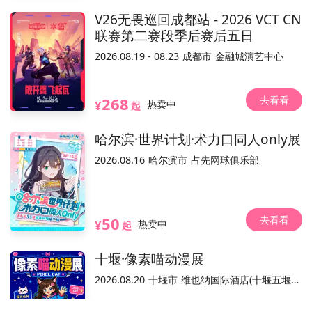
V26无畏巡回成都站 - 2026 VCT CN
不可退
可换票
电子票/兑换票
联赛第二赛段季后赛后五日
2026.08.19 - 08.23
成都市
金融城演艺中心
参展嘉宾(11)
全部
去看看
268
¥
热卖中
起
哈尔滨·世界计划·术力口同人only展
优拉Yola
阿逝无限大的梦想
吃了个迟x
南千鲤akirui限流王
三三三元
伤
2026.08.16
哈尔滨市
占先网球俱乐部
活动介绍
去看看
50
¥
热卖中
起
活动票务销售平台，活动内容和合规手续由主办方负责。
温馨提示：本
十堰·像素喵动漫展
2026.08.20
十堰市
维也纳国际酒店(十堰五堰步行街店)
已结束