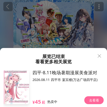
展览已结束
看看更多相关展览
49
149
¥
.9
四平·8.11晚场暑期漫展美食派对
西安·第三届萌宅动漫嘉年华
2026.08.11
四平市
宴宾楼(万达广场四平店)
3048人想去
2025.02.03-02.04（以现场为准）
西安大华1935
太华路街道太华南路251号
去看看
位置
45
¥
热卖中
起