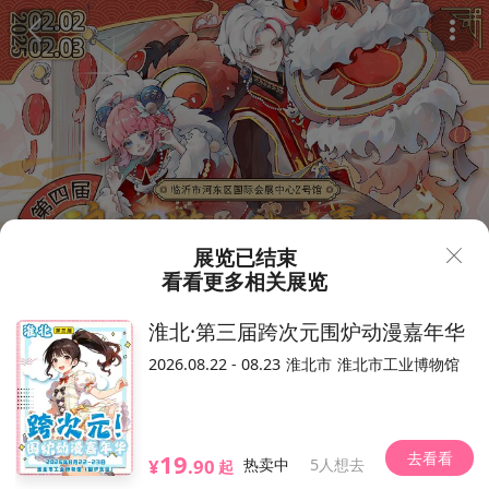
展览已结束
看看更多相关展览
60
115
¥
淮北·第三届跨次元围炉动漫嘉年华
临沂·第四届琅琊游戏动漫嘉
2026.08.22 - 08.23
淮北市
淮北市工业博物馆
年华
2191人想去
2025.02.02-02.03（以现场为准）
去看看
19
临沂国际会展中心
¥
.90
热卖中
5人想去
起