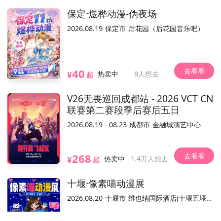
经济开发区管委会东温州路5号
位置
保定·煜桦动漫-伪夜场
2026.08.19
保定市
后花园（后花园音乐吧）
不可退
可换票
可转赠
电子票/兑换票
参展嘉宾(9)
全部
去看看
40
¥
热卖中
8人想去
起
V26无畏巡回成都站 - 2026 VCT CN
联赛第二赛段季后赛后五日
呦猫
嗦芒果核
夏奇拉
虎纹章鱼
月半子
蛋
2026.08.19 - 08.23
成都市
金融城演艺中心
去看看
268
活动介绍
¥
热卖中
1.4万人想去
起
动内容和合规手续由主办方负责。
温馨提示：本平台仅作为本活动票务销
十堰·像素喵动漫展
2026.08.20
十堰市
维也纳国际酒店(十堰五堰步行街店)
已结束