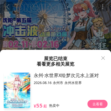
展览已结束
看看更多相关展览
70
138
¥
永州·水世界X绘梦次元水上派对
沈阳·冲击波动漫游戏展5
2026.08.16
永州市
永州水世界
8065人想去
2025.02.11-02.16（以现场为准）
工业展览馆
去看看
55
彩塔街38号
位置
¥
热卖中
起