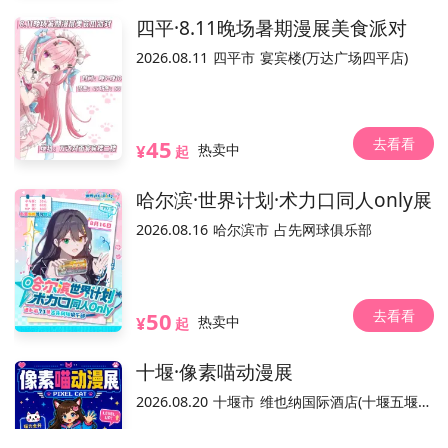
四平·8.11晚场暑期漫展美食派对
不可退
可换票
实名制
电子票/兑换票
2026.08.11
四平市
宴宾楼(万达广场四平店)
参展嘉宾(27)
全部
去看看
45
¥
热卖中
起
哈尔滨·世界计划·术力口同人only展
优木加奈
浦和希
瑶兔叽
花本育
在下悟空是也
哎
2026.08.16
哈尔滨市
占先网球俱乐部
活动介绍
去看看
50
¥
热卖中
起
平台，活动内容和合规手续由主办方负责。
温馨提示：本平台仅作为本活
十堰·像素喵动漫展
2026.08.20
十堰市
维也纳国际酒店(十堰五堰步行街店)
已结束