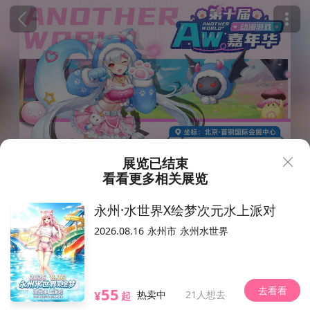
展览已结束
看看更多相关展览
69
170
¥
.9
永州·水世界X绘梦次元水上派对
北京·Aw动漫游戏嘉年华10th
2026.08.16
永州市
永州水世界
6781人想去
2025.03.15-03.16（以现场为准）
北京首钢会展中心
去看看
55
石景山路68号
位置
¥
热卖中
21人想去
起