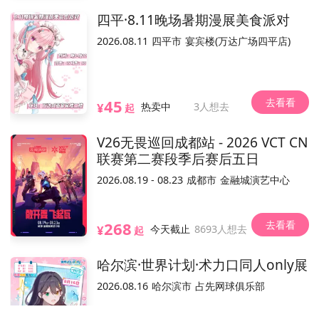
四平·8.11晚场暑期漫展美食派对
不可退
可换票
实名制
电子票/兑换票
2026.08.11
四平市
宴宾楼(万达广场四平店)
参展嘉宾(28)
全部
去看看
45
¥
热卖中
3人想去
起
V26无畏巡回成都站 - 2026 VCT CN
联赛第二赛段季后赛后五日
钱琛
咸鱼干
狗伍伍
菌哥Jun
长泽同学
2026.08.19 - 08.23
成都市
金融城演艺中心
开启只属于你的异世界
去看看
268
¥
今天截止
8693人想去
起
动票务销售平台，活动内容和合规手续由主办方负责。
温馨提示：本平台
哈尔滨·世界计划·术力口同人only展
活动介绍
2026.08.16
哈尔滨市
占先网球俱乐部
已结束