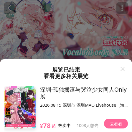
展览已结束
看看更多相关展览
109
¥
深圳·孤独摇滚与哭泣少女同人Only
北京·葱韵环京 VOCALOID ON
展
LY同人展6.0
219人想去
2026.08.15
深圳市
深圳MAO Livehouse（海上世界店）
2025.03.16（以现场为准）
去看看
78
北京大红门国际会展中心
¥
热卖中
1008人想去
起