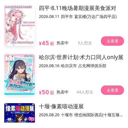
永外高庄138号
位置
四平·8.11晚场暑期漫展美食派对
2026.08.11
四平市
宴宾楼(万达广场四平店)
不可退
可换票
可转赠
电子票/兑换票
活动介绍
去看看
45
¥
热卖中
5人想去
起
哈尔滨·世界计划·术力口同人only展
2026.08.16
哈尔滨市
占先网球俱乐部
去看看
50
¥
热卖中
44人想去
起
平台，活动内容和合规手续由主办方负责。
温馨提示：本平台仅作为本活
十堰·像素喵动漫展
2026.08.20
十堰市
维也纳国际酒店(十堰五堰步行街店)
已结束