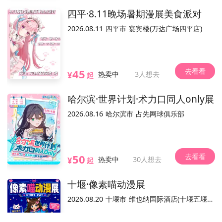
四平·8.11晚场暑期漫展美食派对
不可退
可换票
电子票/兑换票
2026.08.11
四平市
宴宾楼(万达广场四平店)
活动介绍
去看看
45
¥
热卖中
3人想去
起
哈尔滨·世界计划·术力口同人only展
2026.08.16
哈尔滨市
占先网球俱乐部
去看看
50
¥
热卖中
30人想去
起
为本活动票务销售平台，活动内容和合规手续由主办方负责。
温馨提示：
十堰·像素喵动漫展
2026.08.20
十堰市
维也纳国际酒店(十堰五堰步行街店)
已结束