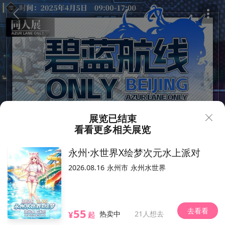
展览已结束
看看更多相关展览
60
188
¥
永州·水世界X绘梦次元水上派对
北京·碧蓝航线only同人展
2026.08.16
永州市
永州水世界
365人想去
2025.04.05（以现场为准）
北京展览馆
去看看
55
西直门外大街135号
位置
¥
热卖中
21人想去
起