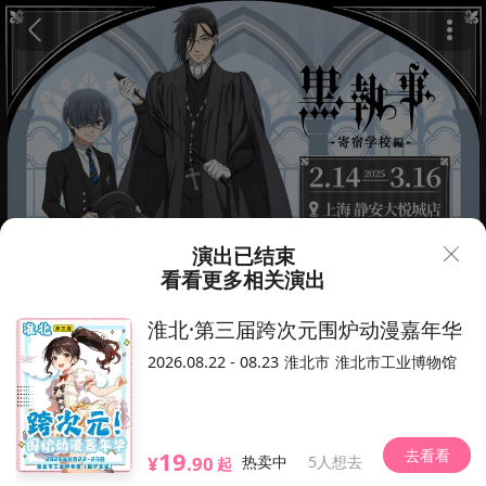
演出已结束
看看更多相关演出
30
¥
淮北·第三届跨次元围炉动漫嘉年华
0年00月
上海∙次元波板糖《黑执事 寄宿
2026.08.22 - 08.23
淮北市
淮北市工业博物馆
学校篇》主题授权店
357人想去
2025.02.14-03.30（以现场为准）
去看看
19
次元波板糖（8楼1店）
¥
.90
热卖中
5人想去
起