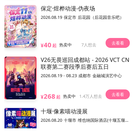
西藏北路166静安大悦城北座8楼N820-821
位置
保定·煜桦动漫-伪夜场
2026.08.19
保定市
后花园（后花园音乐吧）
不可退
可转赠
电子票/兑换票
活动介绍
去看看
40
¥
热卖中
7人想去
起
V26无畏巡回成都站 - 2026 VCT CN
联赛第二赛段季后赛后五日
2026.08.19 - 08.23
成都市
金融城演艺中心
去看看
268
¥
热卖中
1.4万人想去
起
动票务销售平台，活动内容和合规手续由主办方负责。
温馨提示：本平台
十堰·像素喵动漫展
2026.08.20
十堰市
维也纳国际酒店(十堰五堰步行街店)
已结束