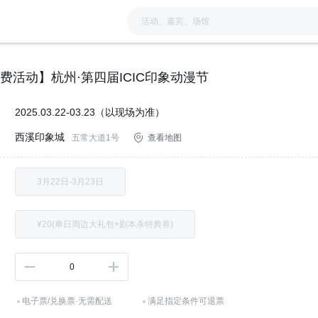
费活动】杭州·第四届ICIC印象动漫节
：
2025.03.22-03.23（以现场为准）
西溪印象城
：
五常大道1号
查看地图
：
3月22日-3月23日
：
¥20(单日周边大礼包+剧本杀特典券)
：
0
电子票/兑换票·无需配送
满足指定条件可退票