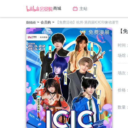
商城
主站
>
会员购
>
【免费活动】杭州·第四届ICIC印象动漫节
Bilibili
【免
时间
场馆
场次
价格
数量