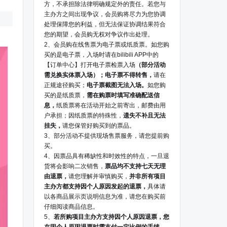
方，不承担除法律明确规定外的责任。若您与
主办方之间出现争议，会员购将尽力为您协调
处理保障您的利益，但无法保证协调结果符合
您的期望，会员购无权对争议作出处理。
2、会员购在线售票为电子票或纸质票。如您购
买的是电子票，入场时请在bilibili APP中的
【订单中心】打开电子票检票入场
（部分活动
需兑换实体票入场）；电子票不得转售，
请在
正规途径购买；
电子票截图无法入场。
如您购
买的是纸质票，
需在购票时填写准确配送信
息，
纸质票将在活动开始之前寄出，邮费由用
户承担；因纸质票的特殊性，
遗失不补且无法
挂失，
请您保管好购买到的票品。
3、部分活动不提供现场售票服务，请您提前购
买。
4、因票品具有稀缺性和时效性的特点，一旦退
货将会影响二次销售，
票品均不支持七天无理
由退票，
请您理解并审慎购买，
并非所有项目
主办方都支持因个人原因发起的退票，
具体请
以各商品展示页说明信息为准，请您在购买前
仔细阅读商品信息。
5、
若所购项目主办方支持因个人原因退票，您