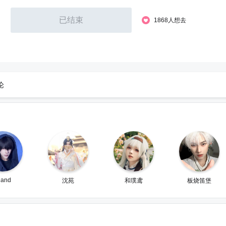
已结束
1868人想去
论
land
沈苑
和璞鸢
板烧笛堡