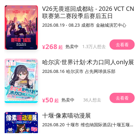
V26无畏巡回成都站 - 2026 VCT CN
不可退
可换票
电子票/兑换票
联赛第二赛段季后赛后五日
2026.08.19 - 08.23
成都市
金融城演艺中心
活动介绍
去看看
268
¥
热卖中
1.3万人想去
起
哈尔滨·世界计划·术力口同人only展
2026.08.16
哈尔滨市
占先网球俱乐部
去看看
50
¥
热卖中
36人想去
起
为本活动票务销售平台，活动内容和合规手续由主办方负责。
温馨提示：
十堰·像素喵动漫展
2026.08.20
十堰市
维也纳国际酒店(十堰五堰步行街店)
已结束