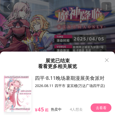
展览已结束
看看更多相关展览
80
194
¥
四平·8.11晚场暑期漫展美食派对
杭州·东方同人Only-魔神降临
2026.08.11
四平市
宴宾楼(万达广场四平店)
184人想去
2025.04.05（以现场为准）
桔子酒店九堡客运站店
去看看
45
九堡街道九环路7号
位置
¥
热卖中
4人想去
起