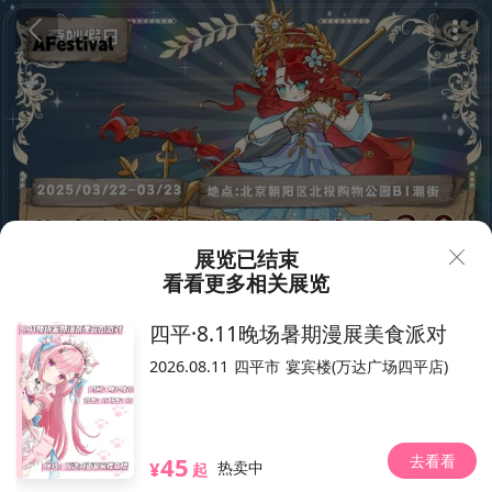
展览已结束
看看更多相关展览
65
75
¥
四平·8.11晚场暑期漫展美食派对
北京·AF第五人格only同人展3.
2026.08.11
四平市
宴宾楼(万达广场四平店)
0
326人想去
2025.03.22-03.23（以现场为准）
去看看
45
北京北投购物公园
¥
热卖中
起