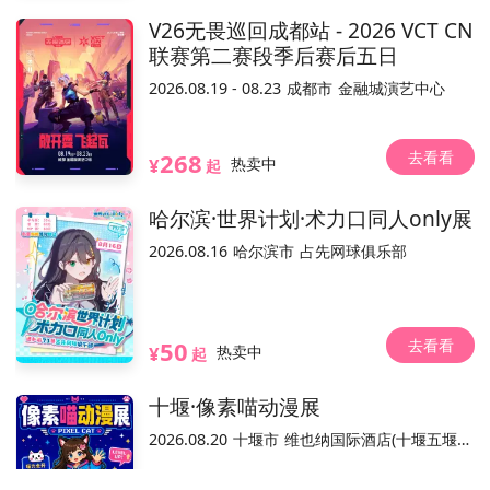
安定路5号院(安贞门地铁站A西北口步行420米)
位置
V26无畏巡回成都站 - 2026 VCT CN
联赛第二赛段季后赛后五日
不可退
可换票
实名制
电子票/兑换票
2026.08.19 - 08.23
成都市
金融城演艺中心
活动介绍
去看看
268
¥
热卖中
起
哈尔滨·世界计划·术力口同人only展
2026.08.16
哈尔滨市
占先网球俱乐部
去看看
50
¥
热卖中
起
本活动票务销售平台，活动内容和合规手续由主办方负责。
温馨提示：本
十堰·像素喵动漫展
2026.08.20
十堰市
维也纳国际酒店(十堰五堰步行街店)
已结束