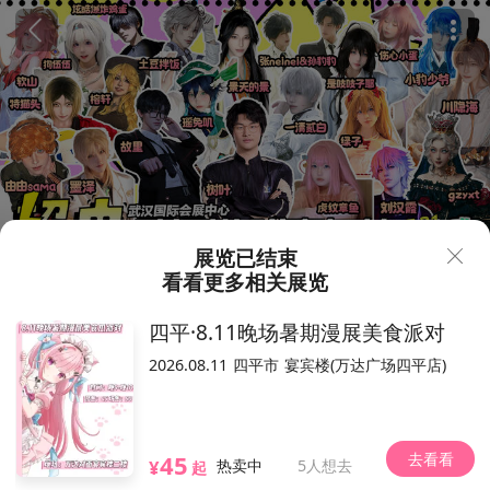
展览已结束
看看更多相关展览
59
198
¥
.9
四平·8.11晚场暑期漫展美食派对
武汉·第三届超电动漫游戏嘉
2026.08.11
四平市
宴宾楼(万达广场四平店)
年华
5538人想去
2025.05.31-06.01（以现场为准）
去看看
45
武汉国际会展中心
¥
热卖中
5人想去
起