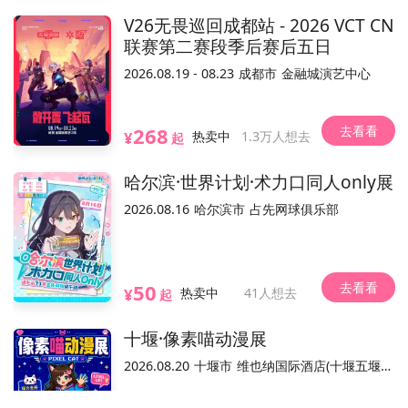
解放大道696号
位置
V26无畏巡回成都站 - 2026 VCT CN
联赛第二赛段季后赛后五日
条件退(可自助)
可换票
电子票/兑换票
2026.08.19 - 08.23
成都市
金融城演艺中心
参展嘉宾(22)
全部
去看看
268
¥
热卖中
1.3万人想去
起
哈尔滨·世界计划·术力口同人only展
2026.08.16
哈尔滨市
占先网球俱乐部
Gzyxt
故里
墨泽
绿子
刘汉霞
去看看
50
场贩（2）
¥
热卖中
41人想去
起
会场兑换
5.31墨泽签售票（不含门票）
平台，活动内容和合规手续由主办方负责。
温馨提示：本平台仅作为本
十堰·像素喵动漫展
购票后可买
2026.08.20
十堰市
维也纳国际酒店(十堰五堰步行街店)
已结束