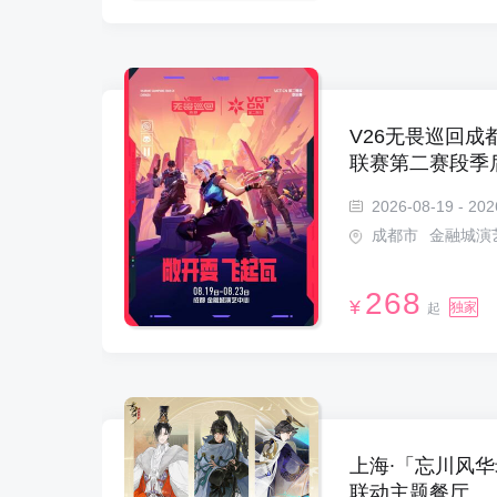
V26无畏巡回成都站 
联赛第二赛段季
2026-08-19 - 202
成都市
金融城演
268
¥
独家
起
上海∙「忘川风华
联动主题餐厅