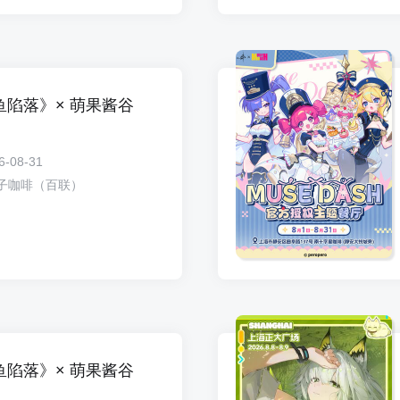
落》× 萌果酱谷
6-08-31
子咖啡（百联）
落》× 萌果酱谷