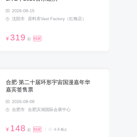
2026-08-15
沈阳市
原料库Vast Factory（红梅店）
319
¥
独家
起
合肥·第二十届环形宇宙国漫嘉年华
嘉宾签售票
2026-08-08
合肥市
合肥滨湖国际会展中心
148
¥
独家
起
今天截止