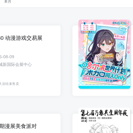
本月
Y30 动漫游戏交易展
6-08-09
城新国际会展中心
天后结束售卖
场暑期漫展美食派对