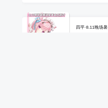
四平·8.11晚
2026-08-11
四平市
宴宾楼(
45
¥
独家
起
十堰·像素喵动