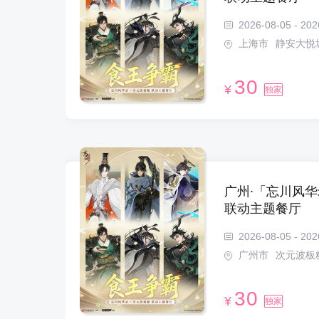
2026-08-05 - 202
上海市
静安大悦
30
¥
独家
广州∙「忘川风华
联动主题餐厅
2026-08-05 - 202
广州市
次元波板
30
¥
独家