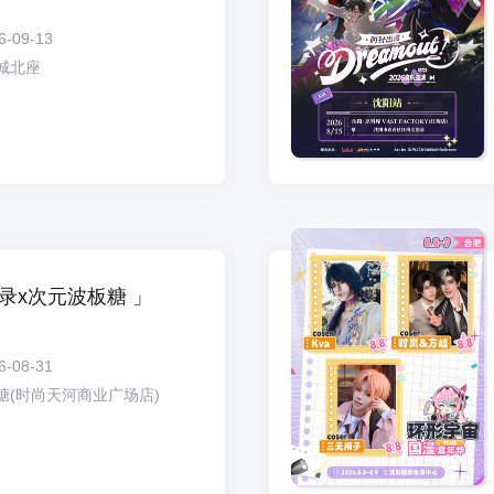
6-09-13
城北座
录x次元波板糖 」
6-08-31
糖(时尚天河商业广场店)