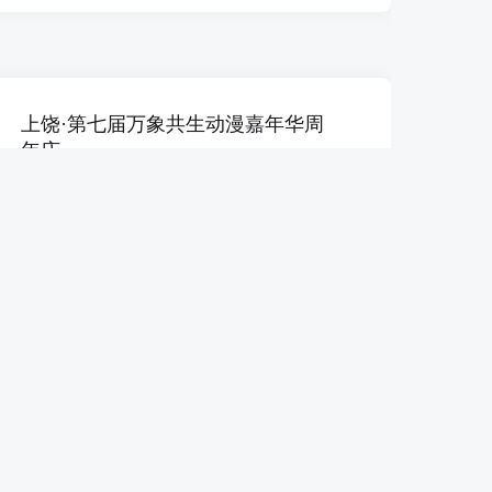
上饶·第七届万象共生动漫嘉年华周
年庆
2026-08-16
上饶市
饶派沉浸式街区(B1)
45
¥
独家
起
桦甸·AIR次元动漫展