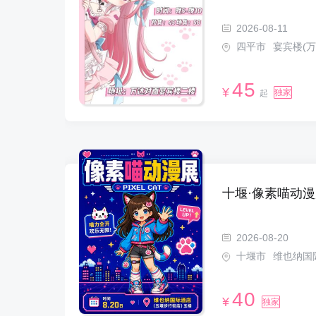
2026-08-11
四平市
宴宾楼(
45
¥
独家
起
十堰·像素喵动
2026-08-20
十堰市
维也纳国
40
¥
独家