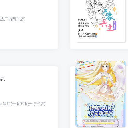
万达广场四平店)
漫展
际酒店(十堰五堰步行街店)