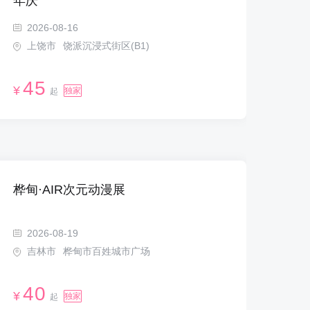
年庆
2026-08-16
上饶市
饶派沉浸式街区(B1)
45
¥
独家
起
桦甸·AIR次元动漫展
2026-08-19
吉林市
桦甸市百姓城市广场
40
¥
独家
起